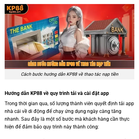
Cách bước hướng dẫn KP88 về thao tác nạp tiền
Hướng dẫn KP88 về quy trình tải và cài đặt app
Trong thời gian qua, số lượng thành viên quyết định tải app
nhà cái về di động để chạy ứng dụng ngày càng tăng
nhanh. Sau đây là một số bước mà khách hàng cần thực
hiện để đảm bảo quy trình này thành công: