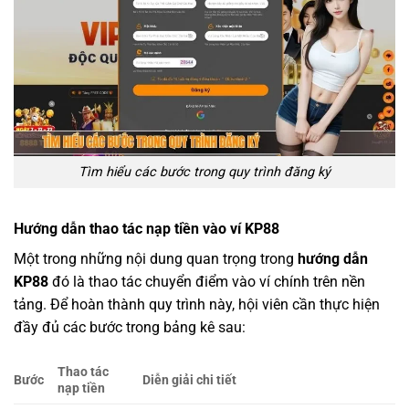
Tìm hiểu các bước trong quy trình đăng ký
Hướng dẫn thao tác nạp tiền vào ví KP88
Một trong những nội dung quan trọng trong
hướng dẫn
KP88
đó là thao tác chuyển điểm vào ví chính trên nền
tảng. Để hoàn thành quy trình này, hội viên cần thực hiện
đầy đủ các bước trong bảng kê sau:
Thao tác
Bước
Diễn giải chi tiết
nạp tiền