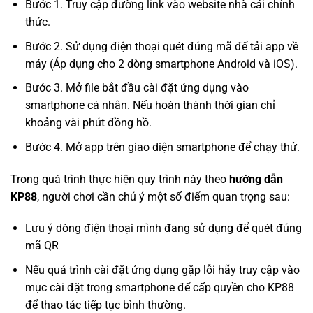
Bước 1. Truy cập đường link vào website nhà cái chính
thức.
Bước 2. Sử dụng điện thoại quét đúng mã để tải app về
máy (Áp dụng cho 2 dòng smartphone Android và iOS).
Bước 3. Mở file bắt đầu cài đặt ứng dụng vào
smartphone cá nhân. Nếu hoàn thành thời gian chỉ
khoảng vài phút đồng hồ.
Bước 4. Mở app trên giao diện smartphone để chạy thử.
Trong quá trình thực hiện quy trình này theo
hướng dẫn
KP88
, người chơi cần chú ý một số điểm quan trọng sau:
Lưu ý dòng điện thoại mình đang sử dụng để quét đúng
mã QR
Nếu quá trình cài đặt ứng dụng gặp lỗi hãy truy cập vào
mục cài đặt trong smartphone để cấp quyền cho KP88
để thao tác tiếp tục bình thường.