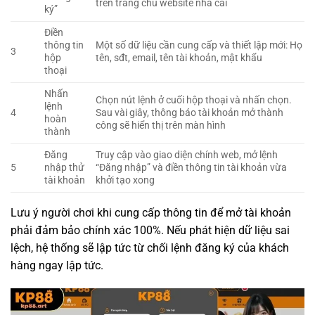
trên trang chủ website nhà cái
ký”
Điền
thông tin
Một số dữ liệu cần cung cấp và thiết lập mới: Họ
3
hộp
tên, sđt, email, tên tài khoản, mật khẩu
thoại
Nhấn
Chọn nút lệnh ở cuối hộp thoại và nhấn chọn.
lệnh
4
Sau vài giây, thông báo tài khoản mở thành
hoàn
công sẽ hiển thị trên màn hình
thành
Đăng
Truy cập vào giao diện chính web, mở lệnh
5
nhập thử
“Đăng nhập” và điền thông tin tài khoản vừa
tài khoản
khởi tạo xong
Lưu ý người chơi khi cung cấp thông tin để mở tài khoản
phải đảm bảo chính xác 100%. Nếu phát hiện dữ liệu sai
lệch, hệ thống sẽ lập tức từ chối lệnh đăng ký của khách
hàng ngay lập tức.