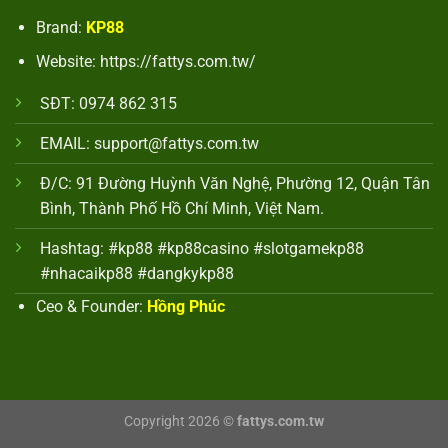
Brand:
KP88
Website: https://fattys.com.tw/
SĐT:
0974 862 315
EMAIL:
support@fattys.com.tw
Đ/C:
91 Đường Huỳnh Văn Nghệ, Phường 12, Quận Tân
Bình, Thành Phố Hồ Chí Minh, Việt Nam.
Hashtag: #kp88 #kp88casino #slotgamekp88
#nhacaikp88 #dangkykp88
Ceo & Founder:
Hồng Phúc
Copyright 2026 ©
fattys.com.tw