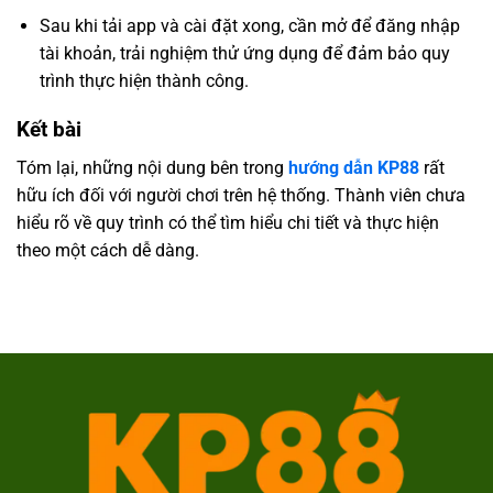
Sau khi tải app và cài đặt xong, cần mở để đăng nhập
tài khoản, trải nghiệm thử ứng dụng để đảm bảo quy
trình thực hiện thành công.
Kết bài
Tóm lại, những nội dung bên trong
hướng dẫn KP88
rất
hữu ích đối với người chơi trên hệ thống. Thành viên chưa
hiểu rõ về quy trình có thể tìm hiểu chi tiết và thực hiện
theo một cách dễ dàng.