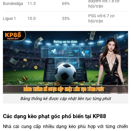
Bayern với 7.8 cơ
Bundesliga
11.3
69%
hội/trận
PSG với 6.7 cơ
Ligue 1
10.0
55%
hội/trận
Bảng thống kê được cập nhật liên tục từng phút
Các dạng kèo phạt góc phổ biến tại KP88
Nhà cái cung cấp nhiều dạng kèo phù hợp với từng chiến