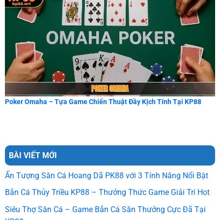
Poker Omaha – Tựa Game Chiến Thuật Đầy Kịch Tính Tại KP88
BÀI VIẾT MỚI
Ấn Tượng Săn Cá Hoang Dã PK88 với 3 Tính Năng Nổi Bật
Bắn Cá Thủy Triều KP88 – Thưởng Thức Game Giải Trí Hot
Siêu Thợ Săn Cá – Game Bắn Cá Săn Thưởng Cực Đã Tại