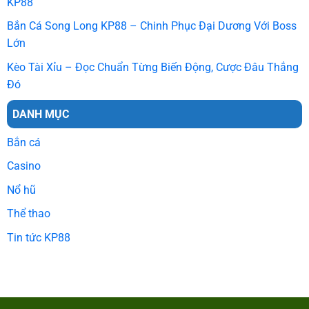
KP88
Bắn Cá Song Long KP88 – Chinh Phục Đại Dương Với Boss
Lớn
Kèo Tài Xỉu – Đọc Chuẩn Từng Biến Động, Cược Đâu Thắng
Đó
DANH MỤC
Bắn cá
Casino
Nổ hũ
Thể thao
Tin tức KP88