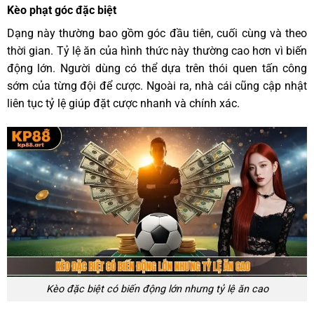
Kèo phạt góc đặc biệt
Dạng này thường bao gồm góc đầu tiên, cuối cùng và theo
thời gian. Tỷ lệ ăn của hình thức này thường cao hơn vì biến
động lớn. Người dùng có thể dựa trên thói quen tấn công
sớm của từng đội để cược. Ngoài ra, nhà cái cũng cập nhật
liên tục tỷ lệ giúp đặt cược nhanh và chính xác.
Kèo đặc biệt có biến động lớn nhưng tỷ lệ ăn cao