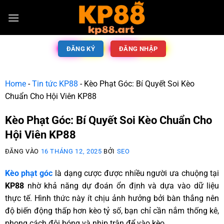
ĐĂNG KÝ
ĐĂNG NHẬP
Home
-
Tin tức KP88
-
Kèo Phạt Góc: Bí Quyết Soi Kèo
Chuẩn Cho Hội Viên KP88
Kèo Phạt Góc: Bí Quyết Soi Kèo Chuẩn Cho
Hội Viên KP88
ĐĂNG VÀO
16 THÁNG 12, 2025
BỞI
SEO
Kèo phạt góc
là dạng cược được nhiều người ưa chuộng tại
KP88
nhờ khả năng dự đoán ổn định và dựa vào dữ liệu
thực tế. Hình thức này ít chịu ảnh hưởng bởi bàn thắng nên
độ biến động thấp hơn kèo tỷ số, bạn chỉ cần nắm thống kê,
phong cách đội bóng và nhịp trận để vào kèo.